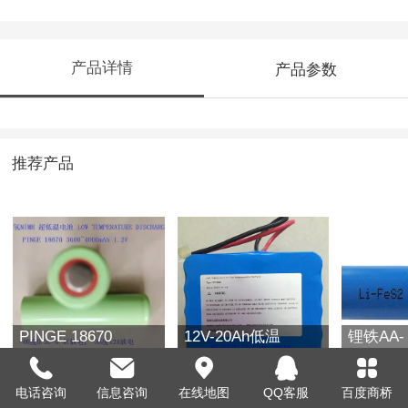
产品详情
产品参数
推荐产品
PINGE 18670
12V-20Ah低温
锂铁AA-
4000mAh 1.2V
（-40℃）电池组
2700mAh
电话咨询
信息咨询
在线地图
QQ客服
百度商桥