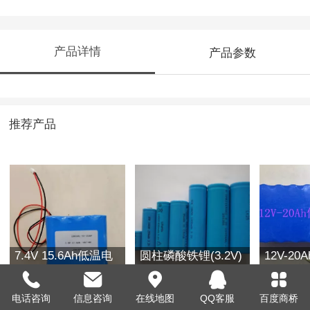
产品详情
产品参数
推荐产品
7.4V 15.6Ah低温电
圆柱磷酸铁锂(3.2V)
12V-2
池组
规格表
电话咨询
信息咨询
在线地图
QQ客服
百度商桥